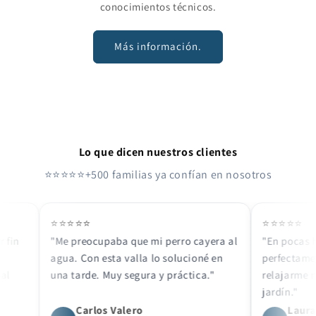
conocimientos técnicos.
Más información.
Lo que dicen nuestros clientes
⭐⭐⭐⭐⭐
+500 familias ya confían en nosotros
⭐⭐⭐⭐⭐
⭐⭐⭐⭐⭐
n
"Me preocupaba que mi perro cayera al
"En pocas hora
agua. Con esta valla lo solucioné en
perfectamente 
una tarde. Muy segura y práctica."
relajarme mien
jardín."
Carlos Valero
Laura Fe