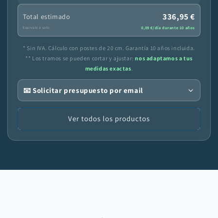
336,95 €
Total estimado
0,09 €/día durante 10 años
Equivale a solo
* Sin IVA. Cálculo con postes de 20 cm. Garantía 10 años incluida.
** Los tramos se pueden cortar y ajustar:
nos adaptamos a tus
medidas exactas
.
📧 Solicitar presupuesto por email
Ver todos los productos