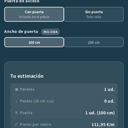
Puerta de acceso
Con puerta
Sin puerta
Incluida en el precio
Solo valla
Ancho de puerta
INCLUIDA
100 cm
200 cm
Tu estimación
1 ud.
Paneles
▦
0 ud.
Postes (20 cm c/u)
|
1 ud. (100 cm)
Puerta
🚪
111,95 €/m
Precio por metro
📏