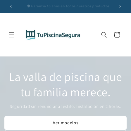
Skip to
uctos
💬 ¿Dudas? Escríbenos por WhatsApp al 685 403 850
content
Cart
La valla de piscina que
tu familia merece.
Seguridad sin renunciar al estilo. Instalación en 2 horas.
Ver modelos